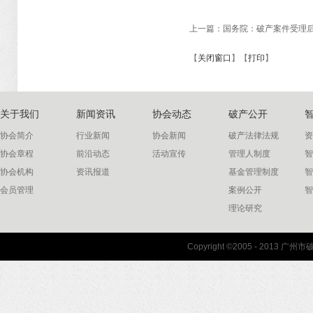
上一篇：
国务院：破产案件受理
【
关闭窗口
】【
打印
】
关于我们
新闻资讯
协会动态
破产公开
协会简介
行业新闻
协会新闻
破产法律法规
资
协会章程
前沿动态
活动宣传
管理人制度
智
协会机构
资讯报道
基金管理制度
智
会员管理
案例公开
智
理论研究
联系我们
Copyright ©2005 - 2013 
协会联系方式
协会地图