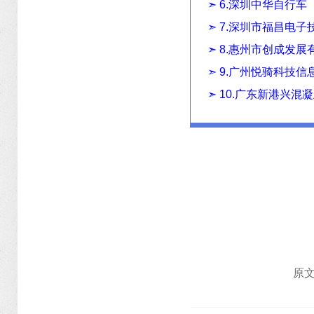
➣ 6.深圳中华自行
➣ 7.深圳市福昌电
➣ 8.惠州市创成发
➣ 9.广州悦骑科技
➣ 10.广东新港兴
原文