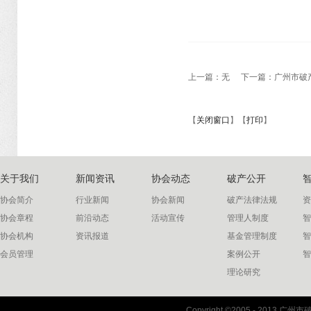
上一篇：无
下一篇：
广州市破
【
关闭窗口
】【
打印
】
关于我们
新闻资讯
协会动态
破产公开
协会简介
行业新闻
协会新闻
破产法律法规
资
协会章程
前沿动态
活动宣传
管理人制度
智
协会机构
资讯报道
基金管理制度
智
会员管理
案例公开
智
理论研究
联系我们
Copyright ©2005 - 2013 